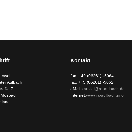
rift
Kontakt
anwalt
fon: +49 (06261) -5064
eter Aulbach
fax: +49 (06261) -5052
traße 7
eMail:
kanzlei@ra-aulbach.de
 Mosbach
Internet:
www.ra-aulbach.info
hland